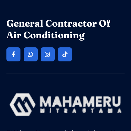
To
Top
General Contractor Of
Air Conditioning
Icon
Icon
Icon
Icon
label
label
label
label