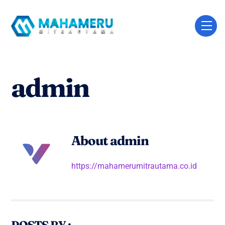
Skip
to
Me
content
admin
About
admin
https://mahamerumitrautama.co.id
POSTS BY :